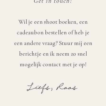
Get in touch!
dat je je op je gemak voelt en dat er veel
variatie in foto's wordt gemaakt.
Wil je een shoot boeken, een
Na de shoot ontvang je binnen 3 weken
cadeaubon bestellen of heb je
een galerij met alle foto's die je allemaal
een andere vraag? Stuur mij een
kunt inzetten voor je socials en website!
berichtje en ik neem zo snel
mogelijk contact met je op!
Liefs, Roos